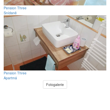
Pension Three
Snídaně
Pension Three
Apartmá
Fotogalerie