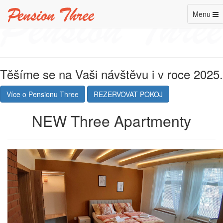
Penzion Three
ve Františkových Lázních
hodnocení
Toggle
Menu
navigatio
Těšíme se na Vaši návštěvu i v roce 2025.
Více o Pensionu Three
REZERVOVAT POKOJ
NEW Three Apartmenty