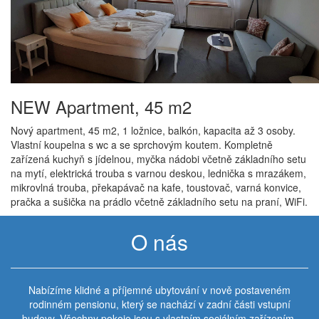
NEW Apartment, 45 m2
Nový apartment, 45 m2, 1 ložnice, balkón, kapacita až 3 osoby.
Vlastní koupelna s wc a se sprchovým koutem. Kompletně
zařízená kuchyň s jídelnou, myčka nádobi včetně základního setu
na mytí, elektrická trouba s varnou deskou, lednička s mrazákem,
mikrovlná trouba, překapávač na kafe, toustovač, varná konvice,
pračka a sušička na prádlo včetně základního setu na praní, WiFi.
O nás
Nabízíme klidné a příjemné ubytování v nově postaveném
rodinném pensionu, který se nachází v zadní části vstupní
budovy. Všechny pokoje jsou s vlastním sociálním zařízením,