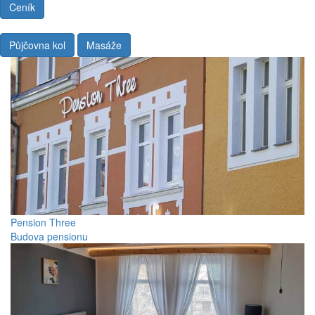
Ceník
Půjčovna kol
Masáže
Pension Three
Budova pensionu